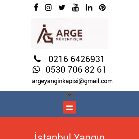
0216 6426931
0530 706 82 61
argeyanginkapisi@gmail.com
İstanbul Yangın