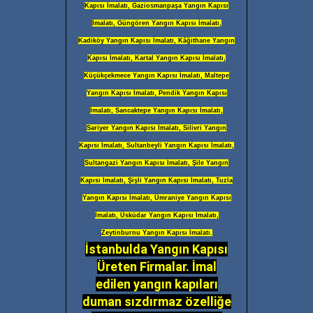
Kapısı İmalatı, Gaziosmanpaşa Yangın Kapısı
İmalatı, Güngören Yangın Kapısı İmalatı,
Kadiköy Yangın Kapısı İmalatı, Kâğithane Yangın
Kapısı İmalatı, Kartal Yangın Kapısı İmalatı,
Küçükçekmece Yangın Kapısı İmalatı, Maltepe
Yangın Kapısı İmalatı, Pendik Yangın Kapısı
İmalatı, Sancaktepe Yangın Kapısı İmalatı,
Sariyer Yangın Kapısı İmalatı, Silivri Yangın
Kapısı İmalatı, Sultanbeyli Yangın Kapısı İmalatı,
Sultangazi Yangın Kapısı İmalatı, Şile Yangın
Kapısı İmalatı, Şişli Yangın Kapısı İmalatı, Tuzla
Yangın Kapısı İmalatı, Ümraniye Yangın Kapısı
İmalatı, Üsküdar Yangın Kapısı İmalatı,
Zeytinburnu Yangın Kapısı İmalatı.
İstanbulda Yangın Kapısı
Üreten Firmalar. İmal
edilen yangın kapıları
duman sızdırmaz özelliğe