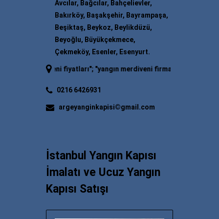
Avcılar, Bağcılar, Bahçelievler,
Bakırköy, Başakşehir, Bayrampaşa,
Beşiktaş, Beykoz, Beylikdüzü,
Beyoğlu, Büyükçekmece,
Çekmeköy, Esenler, Esenyurt.
merdiveni fiyatları
"; "
yangın merdiveni firmaları
"; "
yangın merdiveni 
0216 6426931
argeyanginkapisi©gmail.com
İstanbul Yangın Kapısı
İmalatı ve Ucuz Yangın
Kapısı Satışı