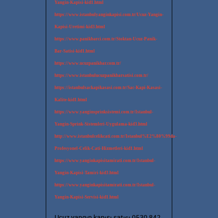
Yangin-Kapisi-kid1.html
https://www.istanbulyanginkapisi.com.tr/Ucuz-Yangin-
Kapisi-Uretimi-kid3.html
https://www.panikbarci.com.tr/Stoktan-Ucuz-Panik-
Bar-Satisi-kid1.html
https://www.ucuzpanikbar.com.tr/
https://www.istanbulucuzpanikbarsatisi.com.tr/
https://istanbulsackapikasasi.com.tr/Sac-Kapi-Kasasi-
Kalite-kid1.html
https://www.yanginsprinksistemi.com.tr/Istanbul-
Yangin-Sprink-Sistemleri-Uygulama-kid3.html
http://www.istanbulcelikcati.com.tr/Istanbul%E2%80%99da-
Profesyonel-Celik-Cati-Hizmetleri-kid1.html
https://www.yanginkapisitamirati.com.tr/Istanbul-
Yangin-Kapisi-Tamiri-kid3.html
https://www.yanginkapisitamirati.com.tr/Istanbul-
Yangin-Kapisi-Servisi-kid1.html
Ucuz yangın kapısı satışı 0530 842