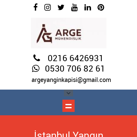
0216 6426931
0530 706 82 61
argeyanginkapisi@gmail.com
İstanbul Yangın