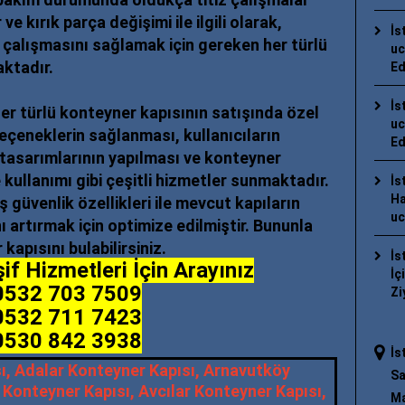
e kırık parça değişimi ile ilgili olarak,
İs
e çalışmasını sağlamak için gereken her türlü
uc
aktadır.
Ed
İs
her türlü konteyner kapısının satışında özel
uc
seçeneklerin sağlanması, kullanıcıların
Ed
ı tasarımlarının yapılması ve konteyner
e kullanımı gibi çeşitli hizmetler sunmaktadır.
İs
Ha
 güvenlik özellikleri ile mevcut kapıların
uc
 artırmak için optimize edilmiştir. Bununla
 kapısını bulabilirsiniz.
İs
if Hizmetleri İçin Arayınız
İç
0532 703 7509
Zi
0532 711 7423
0530 842 3938
İs
Sa
Ma