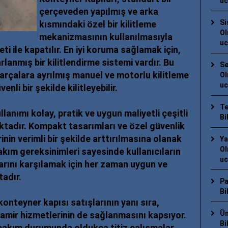
uc
çerçeveden yapılmış ve arka
Si
kısmındaki özel bir kilitleme
Ol
mekanizmasının kullanılmasıyla
uc
 ile kapatılır. En iyi koruma sağlamak için,
rlanmış bir kilitlendirme sistemi vardır. Bu
Se
parçalara ayrılmış manuel ve motorlu kilitleme
Ol
uc
nli bir şekilde kilitleyebilir.
Te
ullanımı kolay, pratik ve uygun maliyetli çeşitli
Bi
ktadır. Kompakt tasarımları ve özel güvenlik
inin verimli bir şekilde arttırılmasına olanak
Ya
Ol
akım gereksinimleri sayesinde kullanıcıların
uc
larını karşılamak için her zaman uygun ve
adır.
Pa
Bi
 konteyner kapısı satışlarının yanı sıra,
Üm
tamir hizmetlerinin de sağlanmasını kapsıyor.
Bi
bakım durumunda oldukça titiz çalışmalar