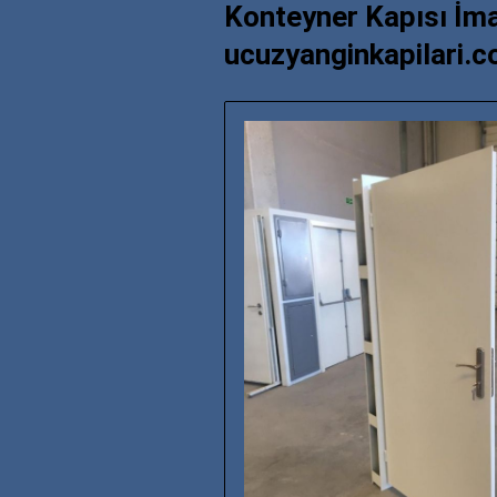
Konteyner Kapısı İma
ucuzyanginkapilari.c