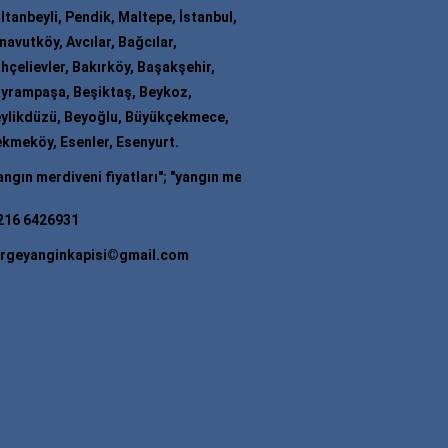
ltanbeyli, Pendik, Maltepe, İstanbul,
navutköy, Avcılar, Bağcılar,
hçelievler, Bakırköy, Başakşehir,
yrampaşa, Beşiktaş, Beykoz,
ylikdüzü, Beyoğlu, Büyükçekmece,
kmeköy, Esenler, Esenyurt.
veni fiyatları
"; "
yangın merdiveni firmaları
"; "
yangın merdiveni imala
216 6426931
rgeyanginkapisi©gmail.com