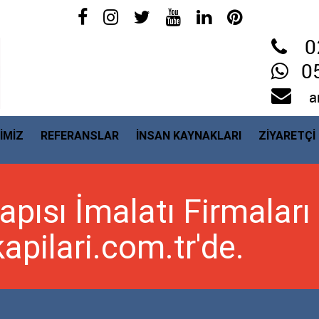
0
0
a
İMİZ
REFERANSLAR
İNSAN KAYNAKLARI
ZİYARETÇİ
pısı İmalatı Firmaları
pilari.com.tr'de.