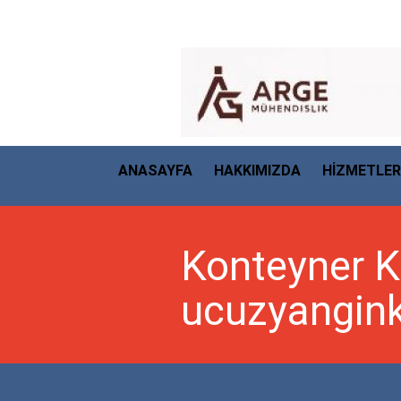
ANASAYFA
HAKKIMIZDA
HİZMETLER
Konteyner Ka
ucuzyanginka