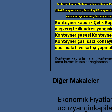
Konteyner Kapısı, Maltepe Konteyner Kapısı, Pe
Silivri Konteyner Kapısı, Sultanbeyli Konteyner K
Tuzla Konteyner Kapısı, Ümraniye Kont
Konteyner kapısı - Çelik Kap
alışverişte ilk adres yangin
Konteyner şasesi Konteyner
Konteyner çatı sacı Konteyn
sac imalatı ve satışı yapma
Konteyner kapısı firmaları; konteyner
tamir hizmetlerinin de sağlanmasını
Diğer Makaleler
Ekonomik Fiyatlar
ucuzyanginkapilar