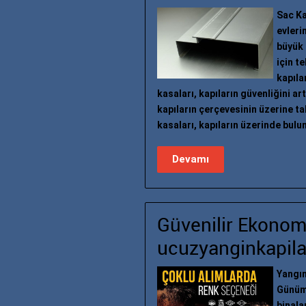
Sac Kap
evleri
büyük 
için t
kapıla
kasaları, kapıların güvenliğini ar
kapıların çerçevesinin üzerine tak
kasaları, kapıların üzerinde bulu
Devamı
Güvenilir Ekonom
ucuzyanginkapilar
Yangın
Günümü
binala