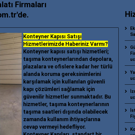
latı Firmaları
Hi
om.tr'de.
Ek
Sa
Konteyner Kapısı Satışı
Hizmetlerimizde Haberiniz Varmı?
Gü
Konteyner kapısı satışı hizmetleri;
Fi
taşıma konteynerlarından depolara,
uc
plazalara ve ofislere kadar her türlü
Ya
alanda koruma gereksinimlerini
uc
karşılamak için kullanılan güvenli
kapı çözümleri sağlamak için
İz
güvenilir hizmetler sunmaktadır. Bu
uc
hizmetler, taşıma konteynerlarının
İs
taşıma saatleri dışında olabilecek
Fi
zamanda kullanım ihtiyaçlarına
cevap vermeyi hedefliyor.
Ko
Konteyner Kapıları, standart bir