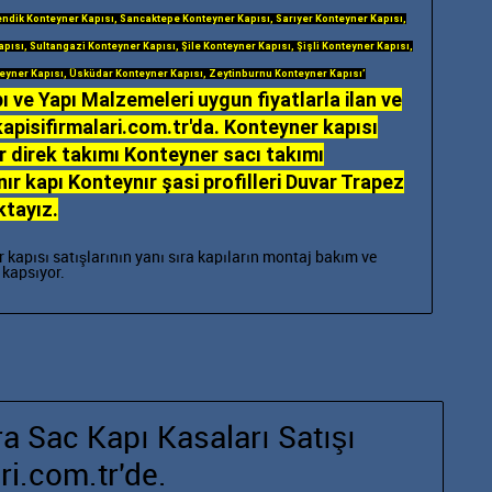
ndik Konteyner Kapısı, Sancaktepe Konteyner Kapısı, Sarıyer Konteyner Kapısı,
apısı, Sultangazi Konteyner Kapısı, Şile Konteyner Kapısı, Şişli Konteyner Kapısı,
eyner Kapısı, Üsküdar Konteyner Kapısı, Zeytinburnu Konteyner Kapısı’
ı ve Yapı Malzemeleri uygun fiyatlarla ilan ve
kapisifirmalari.com.tr'da. Konteyner kapısı
 direk takımı Konteyner sacı takımı
ır kapı Konteynır şasi profilleri Duvar Trapez
ktayız.
 kapısı satışlarının yanı sıra
kapıların montaj
bakım ve
 kapsıyor.
a Sac Kapı Kasaları Satışı
i.com.tr'de.