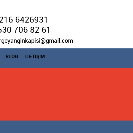
216 6426931
530 706 82 61
rgeyanginkapisi@gmail.com
BLOG
İLETIŞIM