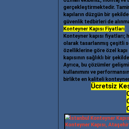
gerçekleştirmektedir. Tamir v
kapıların düzgün bir şekild
güvenlik tedbirleri de alınm
Konteyner Kapısı Fiyatları
Konteyner kapısı fiyatları
; 
olarak tasarlanmış çeşitli 
özelliklerine göre özel kap
kapısının sağlıklı bir şekild
Ayrıca, bu çözümler gelişmiş
kullanımını ve performansını
birlikte en kaliteli konteyner
Ücretsiz Keş