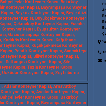
Su
Ar
Ba
Ba
Be
Çe
"
yangın merdiveni
"; "
yangın merdi
0
a