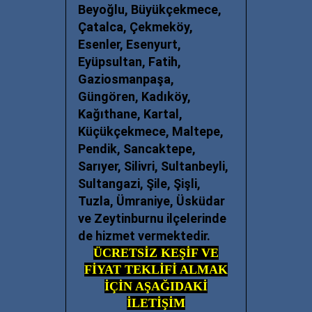
Beyoğlu, Büyükçekmece,
Çatalca, Çekmeköy,
Esenler, Esenyurt,
Eyüpsultan, Fatih,
Gaziosmanpaşa,
Güngören, Kadıköy,
Kağıthane, Kartal,
Küçükçekmece, Maltepe,
Pendik, Sancaktepe,
Sarıyer, Silivri, Sultanbeyli,
Sultangazi, Şile, Şişli,
Tuzla, Ümraniye, Üsküdar
ve Zeytinburnu ilçelerinde
de hizmet vermektedir.
ÜCRETSİZ KEŞİF VE
FİYAT TEKLİFİ ALMAK
İÇİN AŞAĞIDAKİ
İLETİŞİM