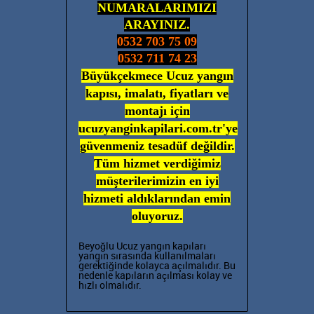
NUMARALARIMIZI
ARAYINIZ.
0532 703 75 09
0532 711 74 23
Büyükçekmece Ucuz yangın
kapısı, imalatı, fiyatları ve
montajı için
ucuzyanginkapilari.com.tr'ye
güvenmeniz tesadüf değildir.
Tüm hizmet verdiğimiz
müşterilerimizin en iyi
hizmeti aldıklarından emin
oluyoruz.
Beyoğlu Ucuz yangın kapıları
yangın sırasında kullanılmaları
gerektiğinde kolayca açılmalıdır. Bu
nedenle
kapıların açılması kolay ve
hızlı olmalıdır.