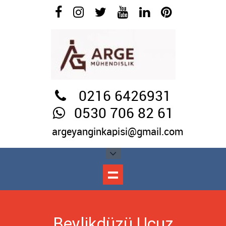
0216 6426931
0530 706 82 61
argeyanginkapisi@gmail.com
Beylikdüzü Ucuz