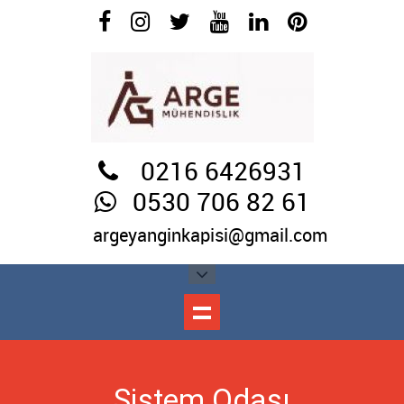
0216 6426931
0530 706 82 61
argeyanginkapisi@gmail.com
Sistem Odası