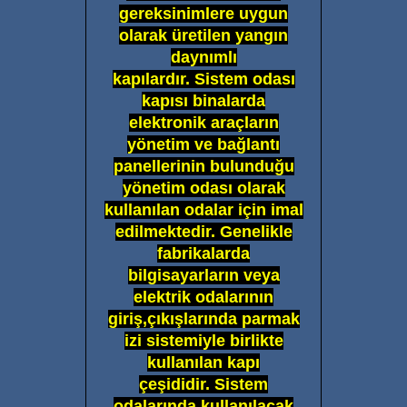
gereksinimlere uygun
olarak üretilen yangın
daynımlı
kapılardır. Sistem odası
kapısı binalarda
elektronik araçların
yönetim ve bağlantı
panellerinin bulunduğu
yönetim odası olarak
kullanılan odalar için imal
edilmektedir. Genelikle
fabrikalarda
bilgisayarların veya
elektrik odalarının
giriş,çıkışlarında parmak
izi sistemiyle birlikte
kullanılan kapı
çeşididir. Sistem
odalarında kullanılacak