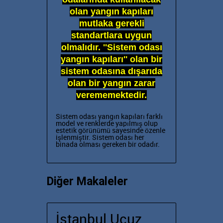
olan yangın kapıları
mutlaka gerekli
standartlara uygun
olmalıdır. ''Sistem odası
yangın kapıları'' olan bir
sistem odasına dışarıda
olan bir yangın zarar
verememektedir.
Sistem odası yangın kapıları farklı
model ve renklerde yapılmış olup
estetik görünümü sayesinde özenle
işlenmiştir. Sistem odası
her
binada olması gereken bir odadır.
Diğer Makaleler
İstanbul Ucuz